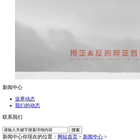
新闻中心
业界动态
我们的动态
联系我们
新闻中心
你现在的位置：
网站首页
>
新闻中心
>